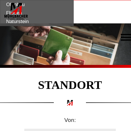
ÜBER MICH
LEISTUNGEN
GALERIE
Ofenbau
STANDORT
KONTAKT
Fliesen
Naturstein
STANDORT
Von: