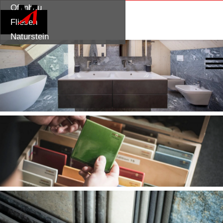
ÜBER MICH
LEISTUNGEN
GALERIE
Ofenbau
STANDORT
KONTAKT
Fliesen
Naturstein